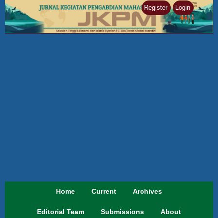
Register
Login
Home
Current
Archives
Editorial Team
Submissions
About