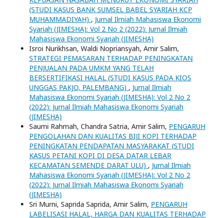
(STUDI KASUS BANK SUMSEL BABEL SYARIAH KCP
MUHAMMADIYAH)
,
Jurnal Ilmiah Mahasiswa Ekonomi
Syariah (JIMESHA): Vol 2 No 2 (2022): Jurnal Ilmiah
Mahasiswa Ekonomi Syariah (JIMESHA)
Isroi Nurikhsan, Waldi Nopriansyah, Amir Salim,
STRATEGI PEMASARAN TERHADAP PENINGKATAN
PENJUALAN PADA UMKM YANG TELAH
BERSERTIFIKASI HALAL (STUDI KASUS PADA KIOS
UNGGAS PAKJO, PALEMBANG)
,
Jurnal Ilmiah
Mahasiswa Ekonomi Syariah (JIMESHA): Vol 2 No 2
(2022): Jurnal Ilmiah Mahasiswa Ekonomi Syariah
(JIMESHA)
Saumi Rahmah, Chandra Satria, Amir Salim,
PENGARUH
PENGOLAHAN DAN KUALITAS BIJI KOPI TERHADAP
PENINGKATAN PENDAPATAN MASYARAKAT (STUDI
KASUS PETANI KOPI DI DESA DATAR LEBAR
KECAMATAN SEMENDE DARAT ULU)
,
Jurnal Ilmiah
Mahasiswa Ekonomi Syariah (JIMESHA): Vol 2 No 2
(2022): Jurnal Ilmiah Mahasiswa Ekonomi Syariah
(JIMESHA)
Sri Murni, Saprida Saprida, Amir Salim,
PENGARUH
LABELISASI HALAL, HARGA DAN KUALITAS TERHADAP