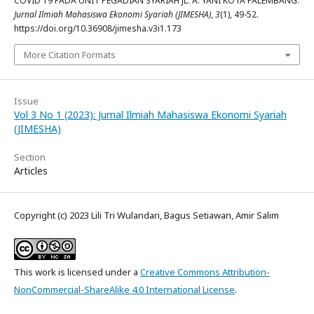
COVID 19 PADA UNIT PEGADIAN SYARIAH JL. A. YANI KOTA PALEMBANG.
Jurnal Ilmiah Mahasiswa Ekonomi Syariah (JIMESHA)
,
3
(1), 49-52.
https://doi.org/10.36908/jimesha.v3i1.173
More Citation Formats
Issue
Vol 3 No 1 (2023): Jurnal Ilmiah Mahasiswa Ekonomi Syariah
(JIMESHA)
Section
Articles
Copyright (c) 2023 Lili Tri Wulandari, Bagus Setiawan, Amir Salim
This work is licensed under a
Creative Commons Attribution-
NonCommercial-ShareAlike 4.0 International License
.