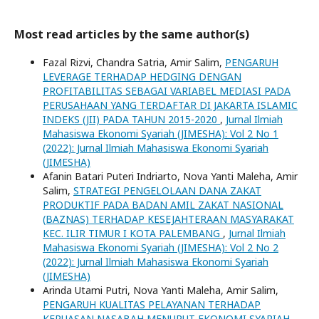
Most read articles by the same author(s)
Fazal Rizvi, Chandra Satria, Amir Salim,
PENGARUH
LEVERAGE TERHADAP HEDGING DENGAN
PROFITABILITAS SEBAGAI VARIABEL MEDIASI PADA
PERUSAHAAN YANG TERDAFTAR DI JAKARTA ISLAMIC
INDEKS (JII) PADA TAHUN 2015-2020
,
Jurnal Ilmiah
Mahasiswa Ekonomi Syariah (JIMESHA): Vol 2 No 1
(2022): Jurnal Ilmiah Mahasiswa Ekonomi Syariah
(JIMESHA)
Afanin Batari Puteri Indriarto, Nova Yanti Maleha, Amir
Salim,
STRATEGI PENGELOLAAN DANA ZAKAT
PRODUKTIF PADA BADAN AMIL ZAKAT NASIONAL
(BAZNAS) TERHADAP KESEJAHTERAAN MASYARAKAT
KEC. ILIR TIMUR I KOTA PALEMBANG
,
Jurnal Ilmiah
Mahasiswa Ekonomi Syariah (JIMESHA): Vol 2 No 2
(2022): Jurnal Ilmiah Mahasiswa Ekonomi Syariah
(JIMESHA)
Arinda Utami Putri, Nova Yanti Maleha, Amir Salim,
PENGARUH KUALITAS PELAYANAN TERHADAP
KEPUASAN NASABAH MENURUT EKONOMI SYARIAH