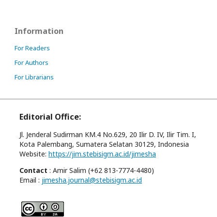
Information
For Readers
For Authors
For Librarians
Editorial Office:
Jl. Jenderal Sudirman KM.4 No.629, 20 Ilir D. IV, Ilir Tim. I,
Kota Palembang, Sumatera Selatan 30129, Indonesia
Website:
https://jim.stebisigm.ac.id/jimesha
Contact
: Amir Salim (+62 813-7774-4480)
Email :
jimesha.journal@stebisigm.ac.id