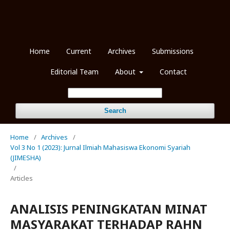
Home
Current
Archives
Submissions
Editorial Team
About
Contact
Search
Home
/
Archives
/
Vol 3 No 1 (2023): Jurnal Ilmiah Mahasiswa Ekonomi Syariah
(JIMESHA)
/
Articles
ANALISIS PENINGKATAN MINAT
MASYARAKAT TERHADAP RAHN