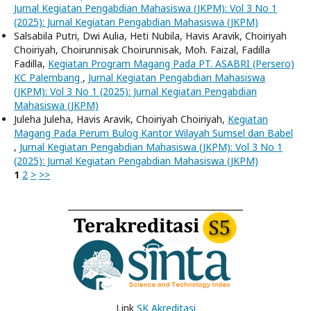
Jurnal Kegiatan Pengabdian Mahasiswa (JKPM): Vol 3 No 1
(2025): Jurnal Kegiatan Pengabdian Mahasiswa (JKPM)
Salsabila Putri, Dwi Aulia, Heti Nubila, Havis Aravik, Choiriyah
Choiriyah, Choirunnisak Choirunnisak, Moh. Faizal, Fadilla
Fadilla,
Kegiatan Program Magang Pada PT. ASABRI (Persero)
KC Palembang
,
Jurnal Kegiatan Pengabdian Mahasiswa
(JKPM): Vol 3 No 1 (2025): Jurnal Kegiatan Pengabdian
Mahasiswa (JKPM)
Juleha Juleha, Havis Aravik, Choiriyah Choiriyah,
Kegiatan
Magang Pada Perum Bulog Kantor Wilayah Sumsel dan Babel
,
Jurnal Kegiatan Pengabdian Mahasiswa (JKPM): Vol 3 No 1
(2025): Jurnal Kegiatan Pengabdian Mahasiswa (JKPM)
1
2
>
>>
Link
SK Akreditasi