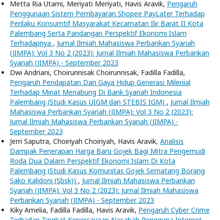
Metta Ria Utami, Meriyati Meriyati, Havis Aravik,
Pengaruh
Penggunaan Sistem Pembayaran Shopee PayLater Terhadap
Perilaku Konsumtif Masyarakat Kecamatan Ilir Barat II Kota
Palembang Serta Pandangan Perspektif Ekonomi Islam
Terhadapnya
,
Jurnal Ilmiah Mahasiswa Perbankan Syariah
(JIMPA): Vol 3 No 2 (2023): Jurnal Ilmiah Mahasiswa Perbankan
Syariah (JIMPA) - September 2023
Dwi Andriani, Choirunnisak Choirunnisak, Fadilla Fadilla,
Pengaruh Pendapatan Dan Gaya Hidup Generasi Milenial
Terhadap Minat Menabung Di Bank Syariah Indonesia
Palembang (Studi Kasus UIGM dan STEBIS IGM)
,
Jurnal Ilmiah
Mahasiswa Perbankan Syariah (JIMPA): Vol 3 No 2 (2023):
Jurnal Ilmiah Mahasiswa Perbankan Syariah (JIMPA) -
September 2023
Jerri Saputra, Choiriyah Choiriyah, Havis Aravik,
Analisis
Dampak Penerapan Harga Baru Gojek Bagi Mitra Pengemudi
Roda Dua Dalam Perspektif Ekonomi Islam Di Kota
Palembang (Studi Kasus Komunitas Gojek Sematang Borang
Sako Kalidoni (Sbsk))
,
Jurnal Ilmiah Mahasiswa Perbankan
Syariah (JIMPA): Vol 3 No 2 (2023): Jurnal Ilmiah Mahasiswa
Perbankan Syariah (JIMPA) - September 2023
Kiky Amelia, Fadilla Fadilla, Havis Aravik,
Pengaruh Cyber Crime
Terhadap Tingkat Kepercayaan Nasabah Pengguna Internet