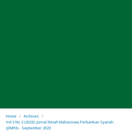
Home
/
Archives
/
Vol 3 No 2 (2023): Jurnal Ilmiah Mahasiswa Perbankan Syariah
(JIMPA) - September 2023