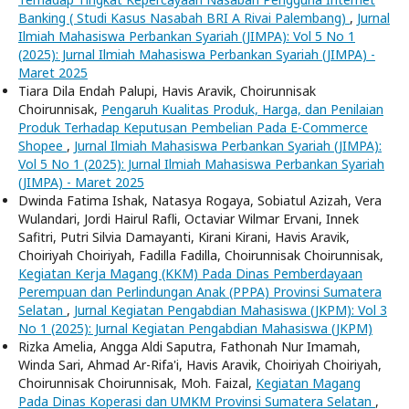
Banking ( Studi Kasus Nasabah BRI A Rivai Palembang)
,
Jurnal
Ilmiah Mahasiswa Perbankan Syariah (JIMPA): Vol 5 No 1
(2025): Jurnal Ilmiah Mahasiswa Perbankan Syariah (JIMPA) -
Maret 2025
Tiara Dila Endah Palupi, Havis Aravik, Choirunnisak
Choirunnisak,
Pengaruh Kualitas Produk, Harga, dan Penilaian
Produk Terhadap Keputusan Pembelian Pada E-Commerce
Shopee
,
Jurnal Ilmiah Mahasiswa Perbankan Syariah (JIMPA):
Vol 5 No 1 (2025): Jurnal Ilmiah Mahasiswa Perbankan Syariah
(JIMPA) - Maret 2025
Dwinda Fatima Ishak, Natasya Rogaya, Sobiatul Azizah, Vera
Wulandari, Jordi Hairul Rafli, Octaviar Wilmar Ervani, Innek
Safitri, Putri Silvia Damayanti, Kirani Kirani, Havis Aravik,
Choiriyah Choiriyah, Fadilla Fadilla, Choirunnisak Choirunnisak,
Kegiatan Kerja Magang (KKM) Pada Dinas Pemberdayaan
Perempuan dan Perlindungan Anak (PPPA) Provinsi Sumatera
Selatan
,
Jurnal Kegiatan Pengabdian Mahasiswa (JKPM): Vol 3
No 1 (2025): Jurnal Kegiatan Pengabdian Mahasiswa (JKPM)
Rizka Amelia, Angga Aldi Saputra, Fathonah Nur Imamah,
Winda Sari, Ahmad Ar-Rifa'i, Havis Aravik, Choiriyah Choiriyah,
Choirunnisak Choirunnisak, Moh. Faizal,
Kegiatan Magang
Pada Dinas Koperasi dan UMKM Provinsi Sumatera Selatan
,