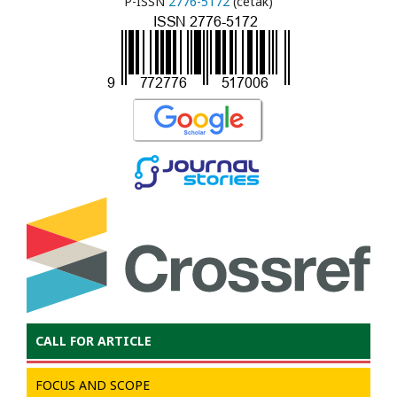
P-ISSN
2776-5172
(cetak)
CALL FOR ARTICLE
FOCUS AND SCOPE