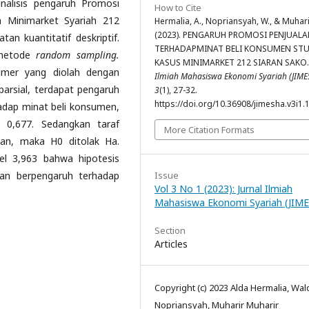
analisis pengaruh Promosi
How to Cite
 Minimarket Syariah 212
Hermalia, A., Nopriansyah, W., & Muhari
(2023). PENGARUH PROMOSI PENJUAL
an kuantitatif deskriptif.
TERHADAPMINAT BELI KONSUMEN STU
 metode
random sampling.
KASUS MINIMARKET 212 SIARAN SAKO
imer yang diolah dengan
Ilmiah Mahasiswa Ekonomi Syariah (JIME
parsial, terdapat pengaruh
3
(1), 27-32.
https://doi.org/10.36908/jimesha.v3i1.
rhadap minat beli konsumen,
> 0,677. Sedangkan taraf
More Citation Formats
ikan, maka H0 ditolak Ha.
el 3,963 bahwa hipotesis
Issue
tan berpengaruh terhadap
Vol 3 No 1 (2023): Jurnal Ilmiah
Mahasiswa Ekonomi Syariah (JIM
Section
Articles
Copyright (c) 2023 Alda Hermalia, Wal
Nopriansyah, Muharir Muharir