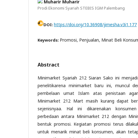
Muharir Muharir
Prodi Ekonomi Syariah STEBIS IGM Palembang
https://doi.org/10.36908/jimesha.v3i1.177
DOI:
Promosi, Penjualan, Minat Beli Konsu
Keywords:
Abstract
Minimarket Syariah 212 Siaran Sako ini menjad
penelitikarena minimarket baru ini, muncul de
pembelaan umat Islam atas penistaan agama
Minimarket 212 Mart masih kurang dapat ber
sejenisnyaa. Hal ini dikarenakan konsume
perbedaan antara Minimarket 212 dengan Minim
bentuk promosi. Kegiatan promosi terus dilak
untuk menarik minat beli konsumen, akan tetap