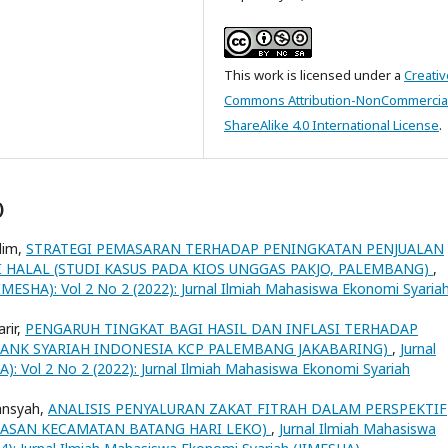
This work is licensed under a
Creativ
Commons Attribution-NonCommercia
ShareAlike 4.0 International License
.
)
lim,
STRATEGI PEMASARAN TERHADAP PENINGKATAN PENJUALAN
 HALAL (STUDI KASUS PADA KIOS UNGGAS PAKJO, PALEMBANG)
,
IMESHA): Vol 2 No 2 (2022): Jurnal Ilmiah Mahasiswa Ekonomi Syaria
rir,
PENGARUH TINGKAT BAGI HASIL DAN INFLASI TERHADAP
ANK SYARIAH INDONESIA KCP PALEMBANG JAKABARING)
,
Jurnal
): Vol 2 No 2 (2022): Jurnal Ilmiah Mahasiswa Ekonomi Syariah
iansyah,
ANALISIS PENYALURAN ZAKAT FITRAH DALAM PERSPEKTIF
KUASAN KECAMATAN BATANG HARI LEKO)
,
Jurnal Ilmiah Mahasiswa