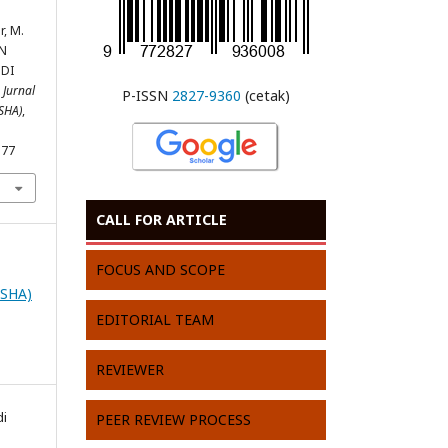
r, M.
AN
DI
.
Jurnal
P-ISSN
2827-9360
(cetak)
SHA)
,
177
CALL FOR ARTICLE
FOCUS AND SCOPE
ESHA)
EDITORIAL TEAM
REVIEWER
di
PEER REVIEW PROCESS